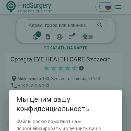
€
Адрес, город или клиника
1
ПОКАЗАТЬ НА КАРТЕ
Optegra EYE HEALTH CARE Szczecin
Mickiewicza 140, Szczecin, Польша, 71153
+48 222 426 260
szczecin@optegra.com.pl; kontakt@optegra.com.pl
Мы ценим вашу
https://www.optegra.com.pl
6989
км от Вас
конфиденциальность
Цены от:
1604 €
Файлы cookie помогают нам
персонализировать и улучшить ваше