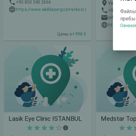
+90 850 340 2666
https://www.akillilazergozmerkezi.com/en/
+90 444 00 77
Файлы
info@nisanta
пребыв
https://nisan
Ознако
Цены от:
998 €
Lasik Eye Clinic ISTANBUL
Medstar Top