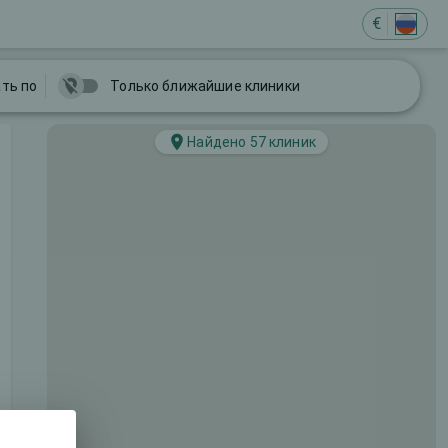
€
ть по
Только ближайшие клиники
Найдено 57 клиник