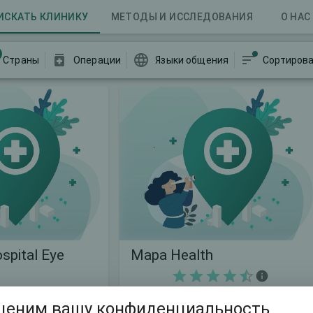
ИСКАТЬ КЛИНИКУ
МЕТОДЫ И ИССЛЕДОВАНИЯ
О НАС
Страны
Операции
Языки общения
Сортирова
spital Eye
Mapa Health
Tantavi Mah, Estergon Cd, Ümraniye 9, D:130 Suryapı Exen Residence, Istanbul, Турция, 34764
ценим вашу конфиденциальность