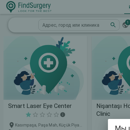
1
Адрес, город или клиника
Smart Laser Eye Center
Nişantaşı Ho
Clinic
Kasımpaşa, Paşa Mah, Küçük Piyale, Toprak Tabya Sk. No:4/3, İstanbul, Турция, 34440
Мы 