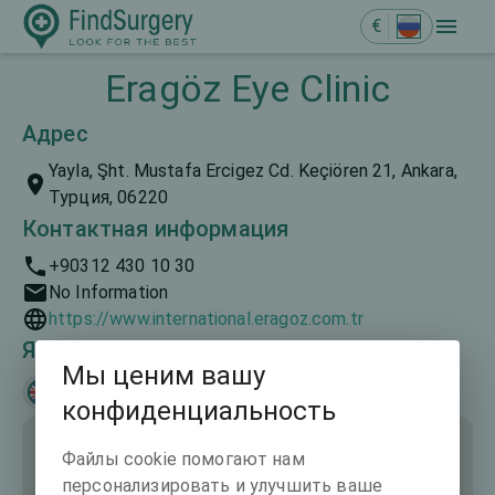
€
Eragöz Eye Clinic
Адрес
Yayla, Şht. Mustafa Ercigez Cd. Keçiören 21, Ankara,
Турция, 06220
Контактная информация
+90312 430 10 30
No Information
https://www.international.eragoz.com.tr
Языки общения
Мы ценим вашу
English
Türkçe
конфиденциальность
Файлы cookie помогают нам
персонализировать и улучшить ваше