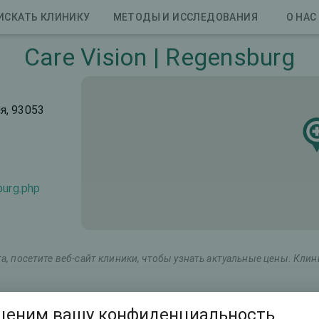
ИСКАТЬ КЛИНИКУ
МЕТОДЫ И ИССЛЕДОВАНИЯ
О НАС
Care Vision | Regensburg
я, 93053
burg.php
, посетите веб-сайт клиники, чтобы узнать актуальные цены. Кли
Маркетинговое название
Общая стоимость (оба г
ценим вашу конфиденциальность