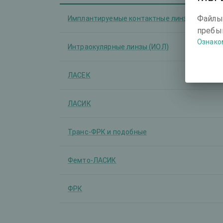
Файлы
Имплантируемые контактные линзы (ИКЛ)
пребыв
Ознако
Интраокулярные линзы (ИОЛ)
ЛАСЕК
ЛАСИК
Транс-ФРК и подобные
Фемто-ЛАСИК
ФРК