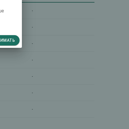
ше
-
-
НИМАТЬ
-
-
-
-
-