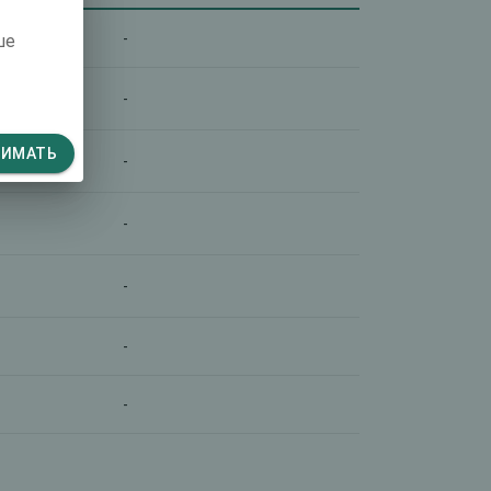
-
ше
-
НИМАТЬ
-
-
-
-
-