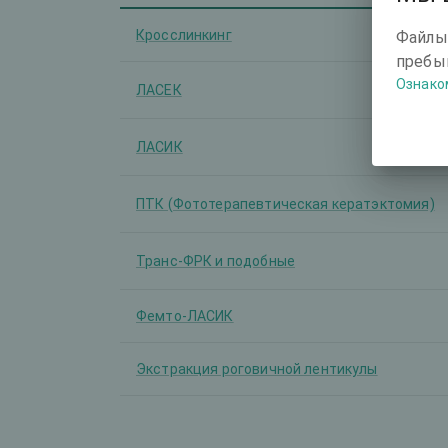
Кросслинкинг
Файлы
пребыв
Ознако
ЛАСЕК
ЛАСИК
ПТК (Фототерапевтическая кератэктомия)
Транс-ФРК и подобные
Фемто-ЛАСИК
Экстракция роговичной лентикулы