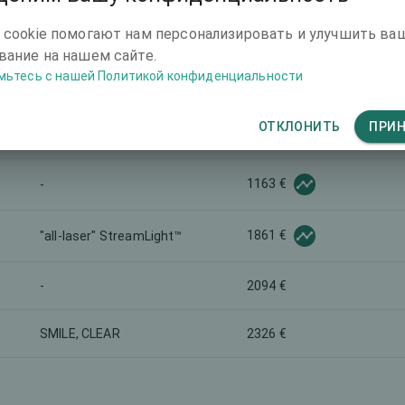
-
1396 €
 cookie помогают нам персонализировать и улучшить ва
ание на нашем сайте.
мьтесь с нашей Политикой конфиденциальности
1628 €
-
ОТКЛОНИТЬ
ПРИ
1861 €
SBK LASIK
1163 €
-
1861 €
"all-laser" StreamLight™
-
2094 €
SMILE, CLEAR
2326 €