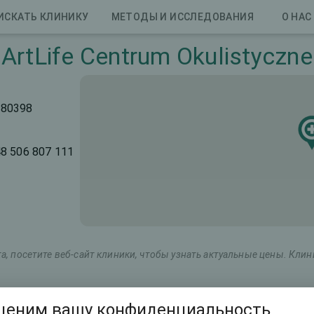
ИСКАТЬ КЛИНИКУ
МЕТОДЫ И ИССЛЕДОВАНИЯ
О НАС
ArtLife Centrum Okulistyczne
 80398
48 506 807 111
, посетите веб-сайт клиники, чтобы узнать актуальные цены. Кли
Маркетинговое название
Общая стоимость (оба г
ценим вашу конфиденциальность