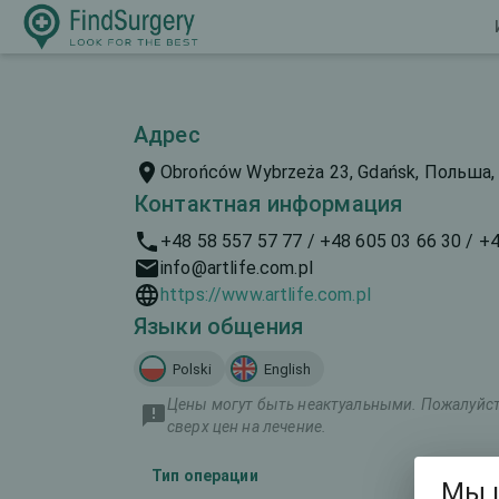
Адрес
Obrońców Wybrzeża 23, Gdańsk, Польша,
Контактная информация
+48 58 557 57 77 / +48 605 03 66 30 / +
info@artlife.com.pl
https://www.artlife.com.pl
Языки общения
Polski
English
Цены могут быть неактуальными. Пожалуйста
сверх цен на лечение.
Тип операции
Мы 