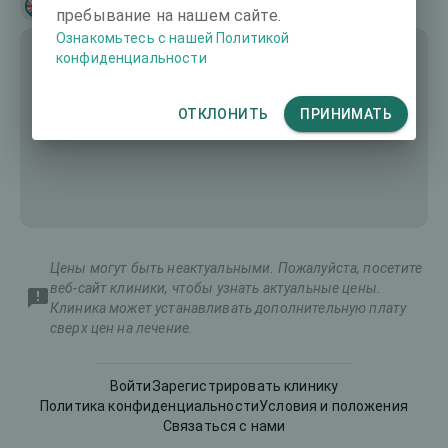
English
Ελληνικά
пребывание на нашем сайте.
Ознакомьтесь с нашей Политикой
конфиденциальности
ОТКЛОНИТЬ
ПРИНИМАТЬ
Цены могут быть неактуальными. Пожалуйста, посетите
веб-сайт клиники, чтобы узнать актуальные цены.
Клиника может устанавливать дополнительную плату
сверх цен на лечение.
Общая
Войти
Зарегистрировать клинику
Тип операции
стоимость
Политика конфиденциальности
Условия и положения
(оба глаза)
Связаться с нами