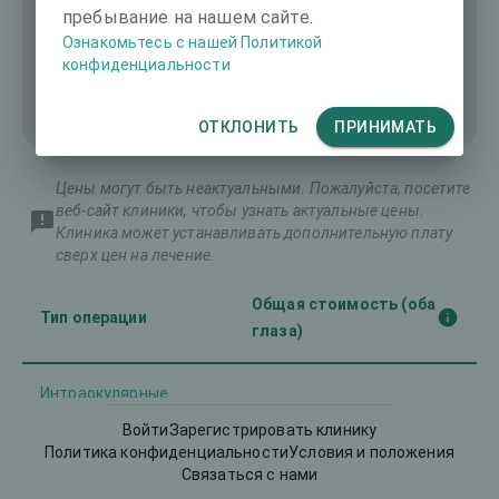
пребывание на нашем сайте.
Ознакомьтесь с нашей Политикой
конфиденциальности
ОТКЛОНИТЬ
ПРИНИМАТЬ
Цены могут быть неактуальными. Пожалуйста, посетите
веб-сайт клиники, чтобы узнать актуальные цены.
Клиника может устанавливать дополнительную плату
сверх цен на лечение.
Общая стоимость (оба
Тип операции
глаза)
Интраокулярные
-
линзы (ИОЛ)
Войти
Зарегистрировать клинику
Политика конфиденциальности
Условия и положения
ЛАСИК
Связаться с нами
-