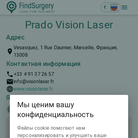
€
Prado Vision Laser
Адрес
Vesasquez, 1 Rue Daumier, Marseille, Франция,
13008
Контактная информация
+33 4 91 37 26 57
info@visionlaser.fr
www.visionlaser.fr
Языки общения
Мы ценим вашу
English
Français
конфиденциальность
Файлы cookie помогают нам
персонализировать и улучшить ваше