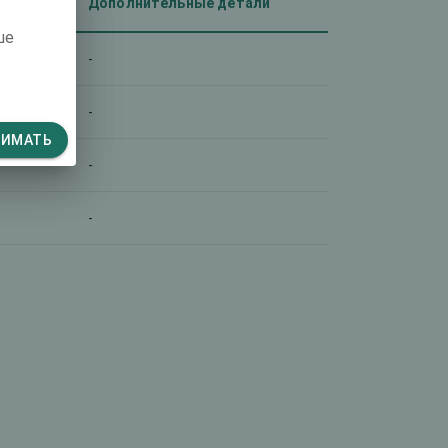
Дополнительные детали
ше
-
-
НИМАТЬ
-
-