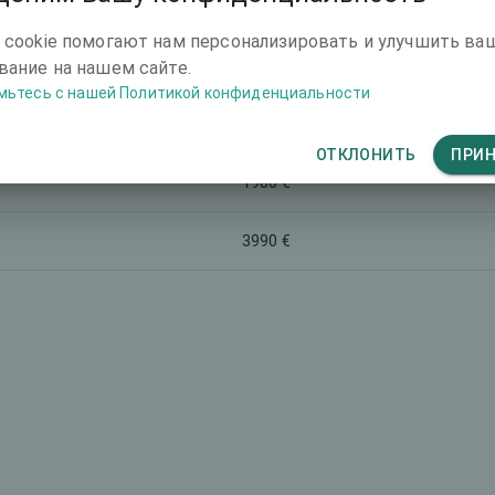
етинговое название
Общая стоимость (оба глаза)
 cookie помогают нам персонализировать и улучшить ва
-
ание на нашем сайте.
мьтесь с нашей Политикой конфиденциальности
-
ОТКЛОНИТЬ
ПРИ
1980 €
3990 €