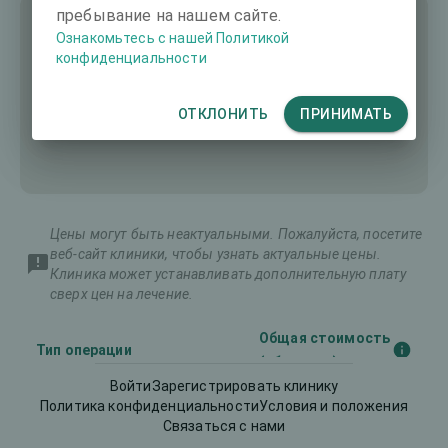
пребывание на нашем сайте.
Ознакомьтесь с нашей Политикой
конфиденциальности
ОТКЛОНИТЬ
ПРИНИМАТЬ
Цены могут быть неактуальными. Пожалуйста, посетите
веб-сайт клиники, чтобы узнать актуальные цены.
Клиника может устанавливать дополнительную плату
сверх цен на лечение.
Общая стоимость
Тип операции
(оба глаза)
Войти
Зарегистрировать клинику
Политика конфиденциальности
Условия и положения
Имплантируемые
Связаться с нами
8383 €
контактные линзы (ИКЛ)