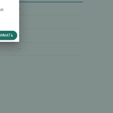
-
ше
-
НИМАТЬ
-
-