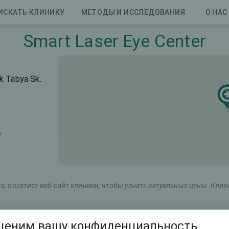
ИСКАТЬ КЛИНИКУ
МЕТОДЫ И ИССЛЕДОВАНИЯ
О НАС
Smart Laser Eye Center
k Tabya Sk.
/
, посетите веб-сайт клиники, чтобы узнать актуальные цены. Кли
овое название
Общая стоимость (оба глаза)
ценим вашу конфиденциальность