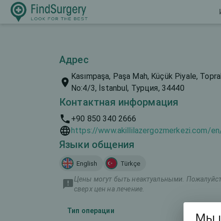
Адрес
Kasımpaşa, Paşa Mah, Küçük Piyale, Topra
No:4/3, İstanbul, Турция, 34440
Контактная информация
+90 850 340 2666
https://www.akillilazergozmerkezi.com/en
Языки общения
English
Türkçe
Цены могут быть неактуальными. Пожалуйста
сверх цен на лечение.
Тип операции
Маркетинг
Мы 