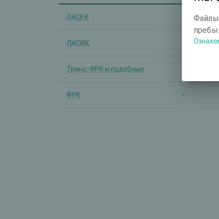
ЛАСЕК
-
Файлы
пребыв
Ознако
ЛАСИК
-
Транс-ФРК и подобные
-
ФРК
-