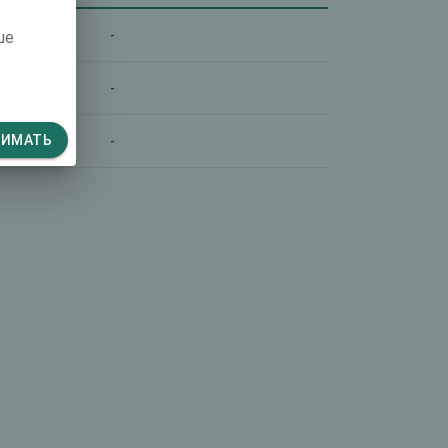
-
ше
-
НИМАТЬ
-