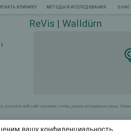
ИСКАТЬ КЛИНИКУ
МЕТОДЫ И ИССЛЕДОВАНИЯ
О НАС
ReVis | Walldürn
31
, посетите веб-сайт клиники, чтобы узнать актуальные цены. Кли
Маркетинговое название
Общая стоимость (оба г
ценим вашу конфиденциальность