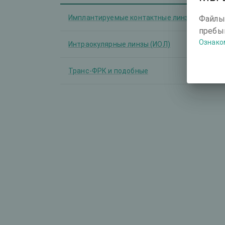
Имплантируемые контактные линзы (ИКЛ)
Файлы
пребыв
Ознако
Интраокулярные линзы (ИОЛ)
Транс-ФРК и подобные