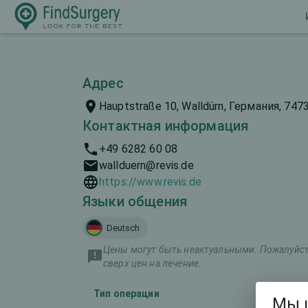
Адрес
Hauptstraße 10, Walldürn, Германия, 747
Контактная информация
+49 6282 60 08
wallduern@revis.de
https://www.revis.de
Языки общения
Deutsch
Цены могут быть неактуальными. Пожалуйста
сверх цен на лечение.
Тип операции
Мы 