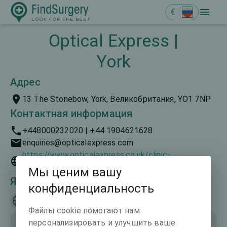
€
Optical Express |
York
Адрес
13 The Stonebow, York, Великобритания, YO1 7NP
Контактная информация
+448000232020 | +44 1904621628
enquiries@opticalexpress.com
https://www.opticalexpress.co.uk/clinic-
finder/north-of-england/york-quartz-point
Мы ценим вашу
Языки общения
конфиденциальность
English
Файлы cookie помогают нам
персонализировать и улучшить ваше