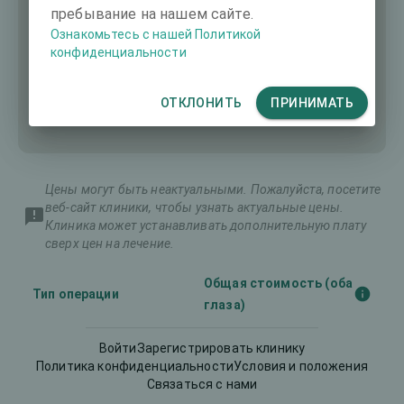
пребывание на нашем сайте.
Ознакомьтесь с нашей Политикой
конфиденциальности
ОТКЛОНИТЬ
ПРИНИМАТЬ
Цены могут быть неактуальными. Пожалуйста, посетите
веб-сайт клиники, чтобы узнать актуальные цены.
Клиника может устанавливать дополнительную плату
сверх цен на лечение.
Общая стоимость (оба
Тип операции
глаза)
Войти
Зарегистрировать клинику
Интраокулярные
-
Политика конфиденциальности
Условия и положения
линзы (ИОЛ)
Связаться с нами