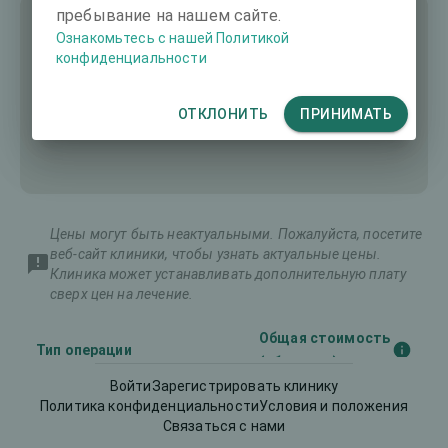
пребывание на нашем сайте.
Ознакомьтесь с нашей Политикой
конфиденциальности
ОТКЛОНИТЬ
ПРИНИМАТЬ
Цены могут быть неактуальными. Пожалуйста, посетите
веб-сайт клиники, чтобы узнать актуальные цены.
Клиника может устанавливать дополнительную плату
сверх цен на лечение.
Общая стоимость
Тип операции
(оба глаза)
Войти
Зарегистрировать клинику
Политика конфиденциальности
Условия и положения
Имплантируемые
Связаться с нами
8391 €
контактные линзы (ИКЛ)