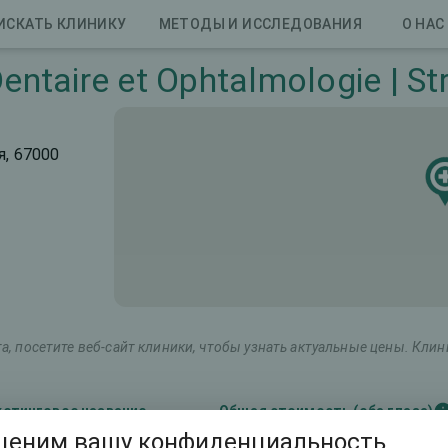
ИСКАТЬ КЛИНИКУ
МЕТОДЫ И ИССЛЕДОВАНИЯ
О НАС
entaire et Ophtalmologie | S
ия, 67000
, посетите веб-сайт клиники, чтобы узнать актуальные цены. Кли
етинговое название
Общая стоимость (оба глаза)
ценим вашу конфиденциальность