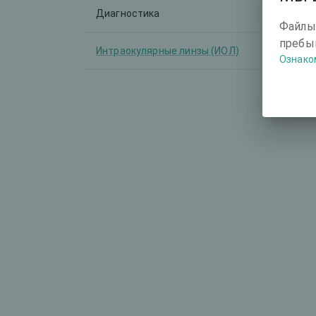
Диагностика
-
Файлы
пребыв
Интраокулярные линзы (ИОЛ)
-
Ознако