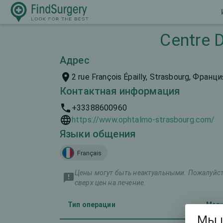
Centre D
Адрес
2 rue François Épailly, Strasbourg, Франц
Контактная информация
+33388600960
https://www.ophtalmo-strasbourg.com/
Языки общения
Français
Цены могут быть неактуальными. Пожалуйста
сверх цен на лечение.
Тип операции
Марк
Мы 