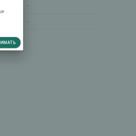
-
ше
-
НИМАТЬ