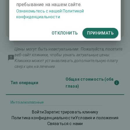
пребывание на нашем сайте.
Ознакомьтесь с нашей Политикой
конфиденциальности
ОТКЛОНИТЬ
ПРИНИМАТЬ
Цены могут быть неактуальными. Пожалуйста, посетите
веб-сайт клиники, чтобы узнать актуальные цены.
Клиника может устанавливать дополнительную плату
сверх цен на лечение.
Общая стоимость (оба
Тип операции
глаза)
Интраокулярные
-
линзы (ИОЛ)
Войти
Зарегистрировать клинику
Политика конфиденциальности
Условия и положения
Кросслинкинг
Связаться с нами
-