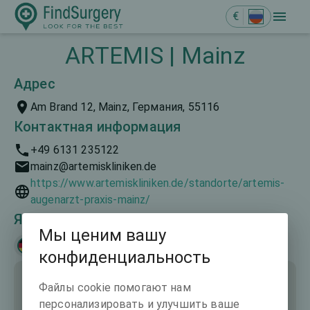
€
ARTEMIS | Mainz
Адрес
Am Brand 12, Mainz, Германия, 55116
Контактная информация
+49 6131 235122
mainz@artemiskliniken.de
https://www.artemiskliniken.de/standorte/artemis-
augenarzt-praxis-mainz/
Языки общения
Мы ценим вашу
Deutsch
конфиденциальность
Файлы cookie помогают нам
персонализировать и улучшить ваше