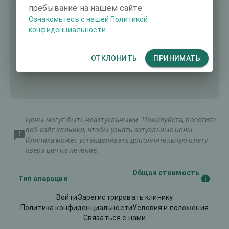
пребывание на нашем сайте.
Ознакомьтесь с нашей Политикой
конфиденциальности
ОТКЛОНИТЬ
ПРИНИМАТЬ
Цены могут быть неактуальными. Пожалуйста, посетите
веб-сайт клиники, чтобы узнать актуальные цены.
Клиника может устанавливать дополнительную плату
сверх цен на лечение.
Общая стоимость
Тип операции
(оба глаза)
Войти
Зарегистрировать клинику
Политика конфиденциальности
Условия и положения
Имплантируемые
Связаться с нами
8393 €
контактные линзы (ИКЛ)