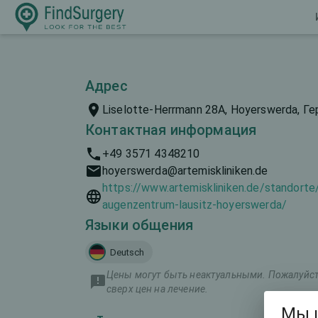
Адрес
Liselotte-Herrmann 28A, Hoyerswerda, Г
Контактная информация
+49 3571 4348210
hoyerswerda@artemiskliniken.de
https://www.artemiskliniken.de/standorte
augenzentrum-lausitz-hoyerswerda/
Языки общения
Deutsch
Цены могут быть неактуальными. Пожалуйста
сверх цен на лечение.
Мы 