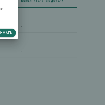
Дополнительные детали
ше
-
-
НИМАТЬ
-
-