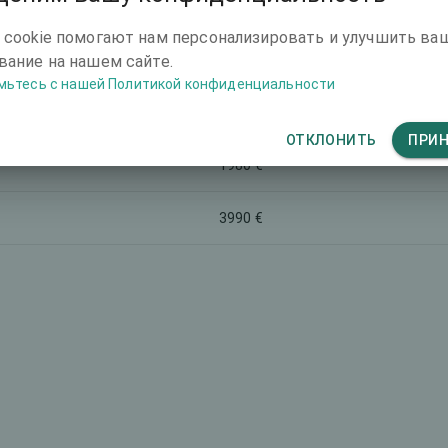
етинговое название
Общая стоимость (оба глаза)
 cookie помогают нам персонализировать и улучшить ва
-
ание на нашем сайте.
мьтесь с нашей Политикой конфиденциальности
-
ОТКЛОНИТЬ
ПРИ
1980 €
3990 €