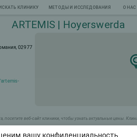
ИСКАТЬ КЛИНИКУ
МЕТОДЫ И ИССЛЕДОВАНИЯ
О НАС
ARTEMIS | Hoyerswerda
ермания, 02977
/artemis-
, посетите веб-сайт клиники, чтобы узнать актуальные цены. Кли
ценим вашу конфиденциальность