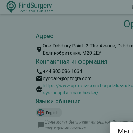
O
Адрес
One Didsbury Point, 2 The Avenue, Didsbu
Великобритания, M20 2EY
Контактная информация
+44 800 086 1064
eyecare@optegra.com
https://www.optegra.com/hospitals-and-c
eye-hospital-manchester/
Языки общения
English
Цены могут быть неактуальными. Пожалуйста
сверх цен на лечение.
Мы 