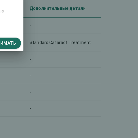
аза)
Дополнительные детали
ше
-
Standard Cataract Treatment
НИМАТЬ
-
-
-
-