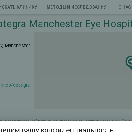
ИСКАТЬ КЛИНИКУ
МЕТОДЫ И ИССЛЕДОВАНИЯ
О НАС
ptegra Manchester Eye Hospit
ry, Manchester,
linics/optegra-
, посетите веб-сайт клиники, чтобы узнать актуальные цены. Кли
ценим вашу конфиденциальность