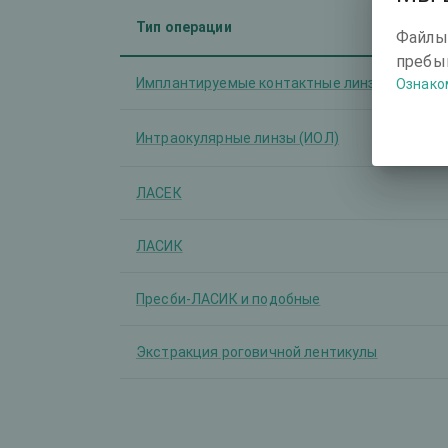
Тип операции
Файлы
пребыв
Имплантируемые контактные линзы (ИКЛ)
Ознако
Интраокулярные линзы (ИОЛ)
ЛАСЕК
ЛАСИК
Пресби-ЛАСИК и подобные
Экстракция роговичной лентикулы