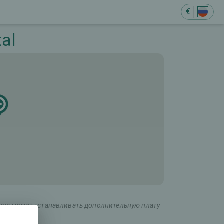
€
al
ника может устанавливать дополнительную плату