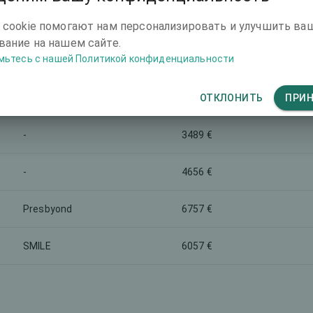
Маркетинговое название
Общая стоимость (оба гл
 cookie помогают нам персонализировать и улучшить ва
ание на нашем сайте.
-
8391 €
мьтесь с нашей Политикой конфиденциальности
6757 €
-
ОТКЛОНИТЬ
ПРИ
-
3489 €
-
4656 €
Presbyond
6757 €
SMILE
6057 €