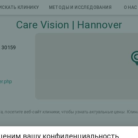
ИСКАТЬ КЛИНИКУ
МЕТОДЫ И ИССЛЕДОВАНИЯ
О НАС
Care Vision | Hannover
, 30159
er.php
, посетите веб-сайт клиники, чтобы узнать актуальные цены. Кли
Маркетинговое название
Общая стоимость (оба г
ценим вашу конфиденциальность