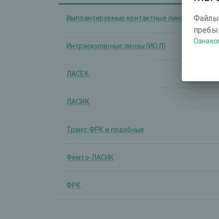
Файлы
Имплантируемые контактные линзы (ИКЛ)
пребыв
Ознако
Интраокулярные линзы (ИОЛ)
ЛАСЕК
ЛАСИК
Транс-ФРК и подобные
Фемто-ЛАСИК
ФРК