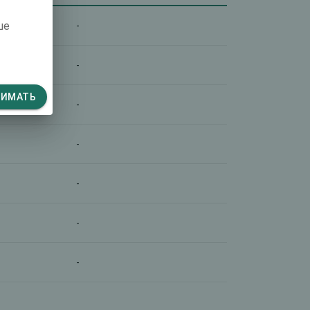
ше
-
-
НИМАТЬ
-
-
-
-
-