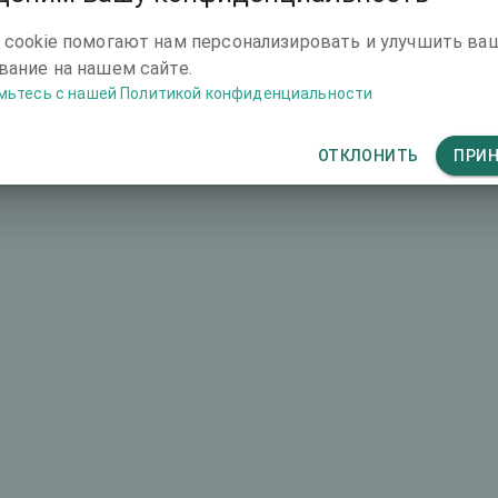
ische vs. Torische Linsen
1940 €
 cookie помогают нам персонализировать и улучшить ва
ание на нашем сайте.
мьтесь с нашей Политикой конфиденциальности
1890 €
ОТКЛОНИТЬ
ПРИ
2250 €