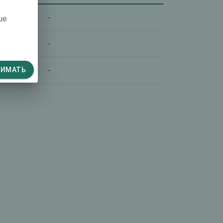
-
ше
-
НИМАТЬ
-