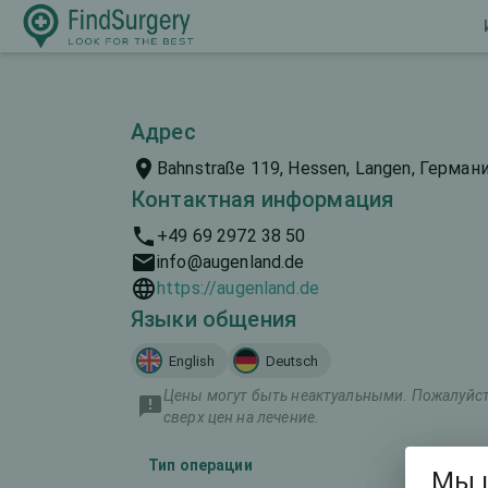
Адрес
Bahnstraße 119, Hessen, Langen, Герман
Контактная информация
+49 69 2972 38 50
info@augenland.de
https://augenland.de
Языки общения
English
Deutsch
Цены могут быть неактуальными. Пожалуйста
сверх цен на лечение.
Тип операции
Марке
Мы 