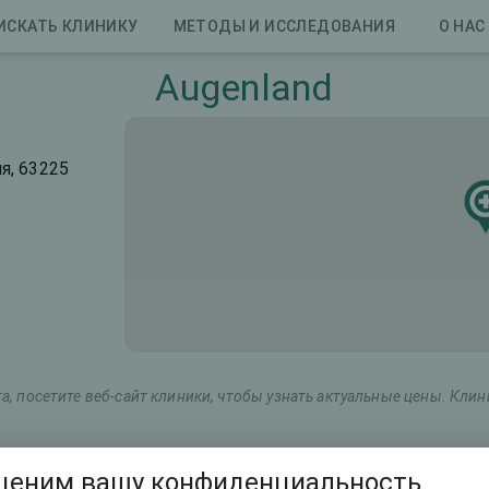
ИСКАТЬ КЛИНИКУ
МЕТОДЫ И ИССЛЕДОВАНИЯ
О НАС
Augenland
ия, 63225
, посетите веб-сайт клиники, чтобы узнать актуальные цены. Кли
тинговое название
Общая стоимость (оба глаза
ценим вашу конфиденциальность