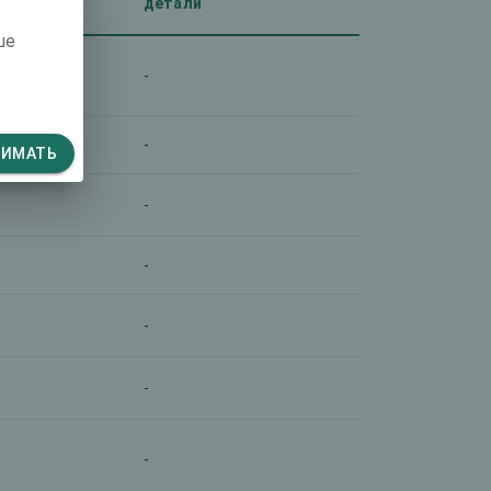
детали
ше
-
-
НИМАТЬ
-
-
-
-
-