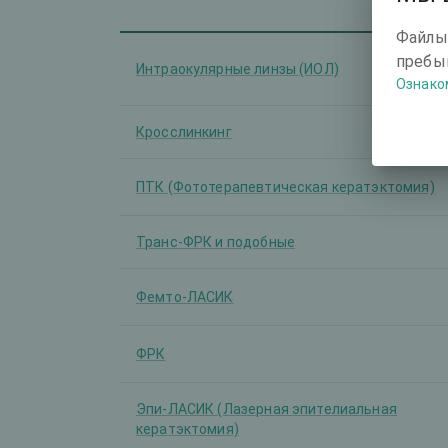
Файлы
пребыв
Интраокулярные линзы (ИОЛ)
Ознако
Кросслинкинг
ПТК (Фототерапевтическая кератэктомия)
Транс-ФРК и подобные
Фемто-ЛАСИК
ФРК
Эпи-ЛАСИК (Лазерная эпителиальная
кератэктомия)