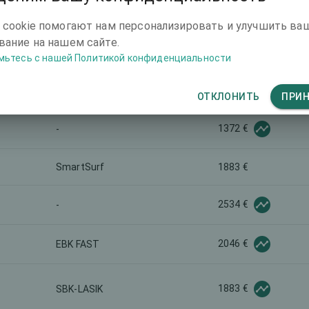
глаза)
 cookie помогают нам персонализировать и улучшить ва
Refrakcyjna wymiana
ание на нашем сайте.
-
soczewki
мьтесь с нашей Политикой конфиденциальности
-
-
ОТКЛОНИТЬ
ПРИ
1372 €
-
SmartSurf
1883 €
2534 €
-
2046 €
EBK FAST
1883 €
SBK-LASIK