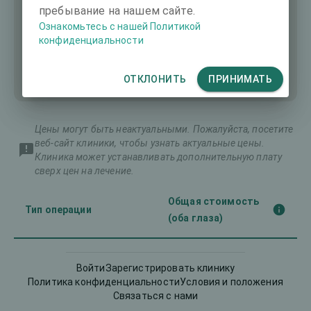
пребывание на нашем сайте.
Ознакомьтесь с нашей Политикой
конфиденциальности
ОТКЛОНИТЬ
ПРИНИМАТЬ
Цены могут быть неактуальными. Пожалуйста, посетите
веб-сайт клиники, чтобы узнать актуальные цены.
Клиника может устанавливать дополнительную плату
сверх цен на лечение.
Общая стоимость
Тип операции
(оба глаза)
ЛАСИК
-
Войти
Зарегистрировать клинику
Политика конфиденциальности
Условия и положения
Экстракция роговичной
Связаться с нами
-
лентикулы