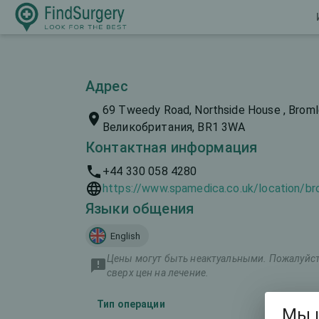
Адрес
69 Tweedy Road, Northside House , Broml
Великобритания, BR1 3WA
Контактная информация
+44 330 058 4280
https://www.spamedica.co.uk/location/br
Языки общения
English
Цены могут быть неактуальными. Пожалуйста
сверх цен на лечение.
Тип операции
Марк
Мы 