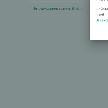
Интраокулярные линзы (ИОЛ)
-
Файлы
пребыв
Ознако