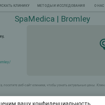
ИСКАТЬ КЛИНИКУ
МЕТОДЫ И ИССЛЕДОВАНИЯ
О НАС
SpaMedica | Bromley
ey,
omley/
, посетите веб-сайт клиники, чтобы узнать актуальные цены. Кли
етинговое название
Общая стоимость (оба глаза)
ценим вашу конфиденциальность