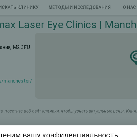
ИСКАТЬ КЛИНИКУ
МЕТОДЫ И ИССЛЕДОВАНИЯ
О НАС
max Laser Eye Clinics | Manch
тания, M2 3FU
ns/manchester/
, посетите веб-сайт клиники, чтобы узнать актуальные цены. Кли
Маркетинговое название
Общая стоимость (о
ценим вашу конфиденциальность