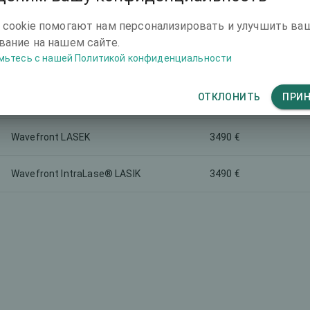
-
175 €
 cookie помогают нам персонализировать и улучшить ва
ание на нашем сайте.
мьтесь с нашей Политикой конфиденциальности
7926 €
EVO Visian ICL
ОТКЛОНИТЬ
ПРИ
Monofocal Lens Replacement Surgery
6992 €
Wavefront LASEK
3490 €
Wavefront IntraLase® LASIK
3490 €