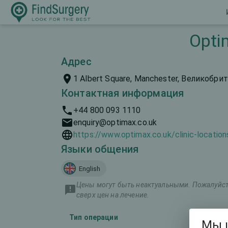
Opti
Адрес
1 Albert Square, Manchester, Великобри
Контактная информация
+44 800 093 1110
enquiry@optimax.co.uk
https://www.optimax.co.uk/clinic-locatio
Языки общения
English
Цены могут быть неактуальными. Пожалуйста
сверх цен на лечение.
Тип операции
Мы 