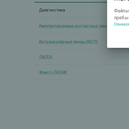
Диагностика
Файлы
пребыв
Ознако
Имплантируемые контактные линзы (ИКЛ)
Интраокулярные линзы (ИОЛ)
ЛАСЕК
Фемто-ЛАСИК