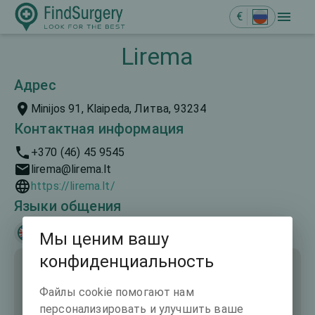
€
Lirema
Адрес
Minijos 91, Klaipeda, Литва, 93234
Контактная информация
+370 (46) 45 9545
lirema@lirema.lt
https://lirema.lt/
Языки общения
English
Русский
Мы ценим вашу
конфиденциальность
Файлы cookie помогают нам
персонализировать и улучшить ваше