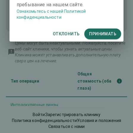
пребывание на нашем сайте.
Ознакомьтесь с нашей Политикой
конфиденциальности
ОТКЛОНИТЬ
ПРИНИМАТЬ
Цены могут быть неактуальными. Пожалуйста, посетите
веб-сайт клиники, чтобы узнать актуальные цены.
Клиника может устанавливать дополнительную плату
сверх цен на лечение.
Общая
Тип операции
стоимость (оба
глаза)
Интраокулярные линзы
1954 €
(ИОЛ)
Войти
Зарегистрировать клинику
Политика конфиденциальности
Условия и положения
Связаться с нами
1512 €
ЛАСЕК