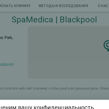
ИСКАТЬ КЛИНИКУ
МЕТОДЫ И ИССЛЕДОВАНИЯ
О НАС
SpaMedica | Blackpool
ss Park,
ackpool/
, посетите веб-сайт клиники, чтобы узнать актуальные цены. Кли
етинговое название
Общая стоимость (оба глаза)
ценим вашу конфиденциальность