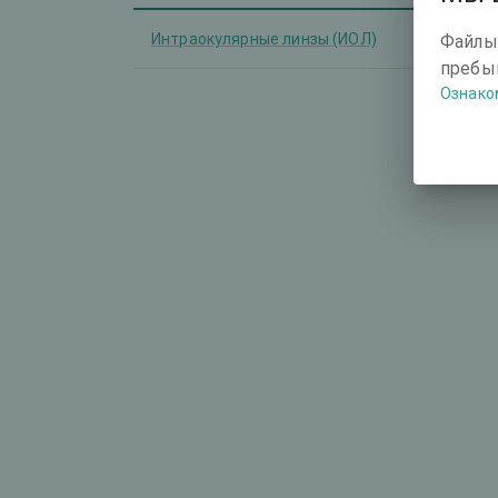
Интраокулярные линзы (ИОЛ)
-
Файлы
пребыв
Ознако