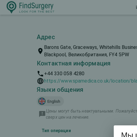
Адрес
Barons Gate, Graceways, Whitehills Busine
Blackpool, Великобритания, FY4 5PW
Контактная информация
+44 330 058 4280
https://www.spamedica.co.uk/location/bl
Языки общения
English
Цены могут быть неактуальными. Пожалуйста
сверх цен на лечение.
Тип операции
Марк
Мы 