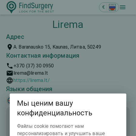
€
Lirema
Адрес
A. Baranausko 15, Kaunas, Литва, 50249
Контактная информация
+370 (37) 30 0950
lirema@lirema.lt
https://lirema.lt/
Языки общения
English
Русский
Мы ценим вашу
конфиденциальность
Файлы cookie помогают нам
персонализировать и улучшить ваше